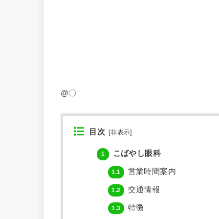
@〇
目次
[
非表示
]
こばやし眼科
1
営業時間案内
1.1
交通情報
1.2
特徴
1.3