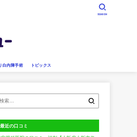
SEARCH
り白内障手術
トピックス
検
索:
最近の口コミ