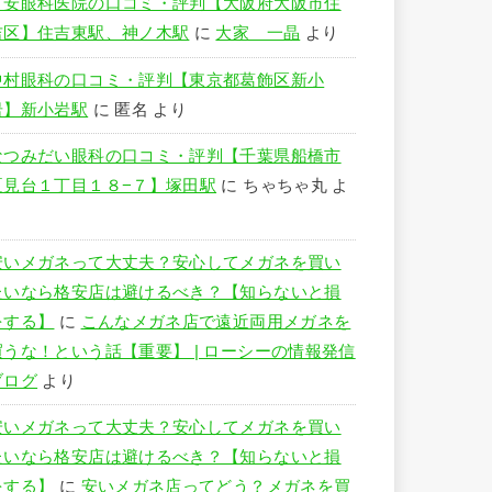
竹安眼科医院の口コミ・評判【大阪府大阪市住
吉区】住吉東駅、神ノ木駅
に
大家 一晶
より
中村眼科の口コミ・評判【東京都葛飾区新小
岩】新小岩駅
に
匿名
より
なつみだい眼科の口コミ・評判【千葉県船橋市
夏見台１丁目１８−７】塚田駅
に
ちゃちゃ丸
よ
り
安いメガネって大丈夫？安心してメガネを買い
たいなら格安店は避けるべき？【知らないと損
をする】
に
こんなメガネ店で遠近両用メガネを
買うな！という話【重要】 | ローシーの情報発信
ブログ
より
安いメガネって大丈夫？安心してメガネを買い
たいなら格安店は避けるべき？【知らないと損
をする】
に
安いメガネ店ってどう？メガネを買