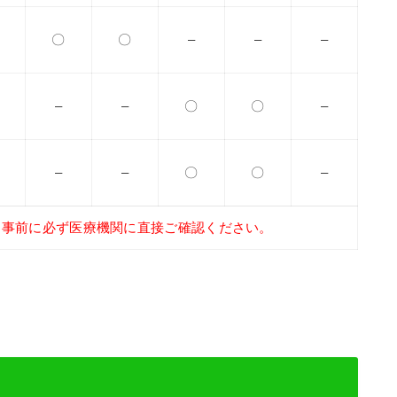
〇
〇
–
–
–
–
–
〇
〇
–
–
–
〇
〇
–
、事前に必ず医療機関に直接ご確認ください。