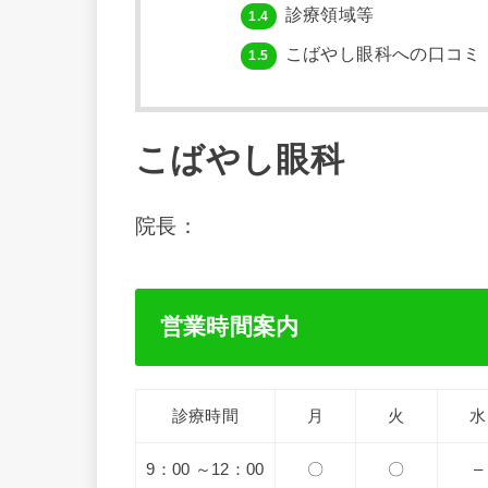
診療領域等
1.4
こばやし眼科への口コミ
1.5
こばやし眼科
院長：
営業時間案内
診療時間
月
火
水
9：00 ～12：00
〇
〇
–