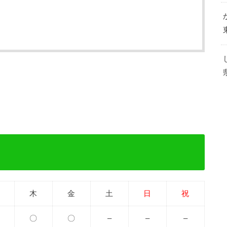
木
金
土
日
祝
〇
〇
–
–
–