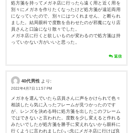
処方箋を持ってメガネ店に行ったら遠く用と近く用を
別々にメガネを作りたくなったけど処方箋が遠近両用
になっていたので、別々にはつくれません、と断られ
ました。結局眼科で度数を合わせたのが邪魔になり店
員さんと口論になり散々でした。
メガネ店に行くと欲しいものが変わるので処方箋は持
っていかない方がいいと思った。
返信
40代男性
より:
2022年4月7日 11:57 PM
メガネを選んでいたら店員さんに声をかけられて色々
相談したら気に入ったフレームが見つかったのです
が、レンズを決める時に処方箋を出したこのフレーム
ではできないと言われた。度数を少し変えると作れる
みたいでしたが処方箋を勝手に変えれないから眼科に
行くように言われました(-｡-;先にメガネ店に行けば良