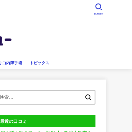
SEARCH
り白内障手術
トピックス
検
索:
最近の口コミ