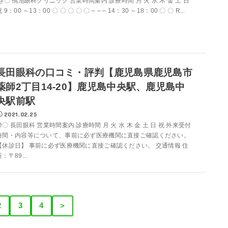
@〇 鴨池眼科クリニック 営業時間案内 診療時間 月 火 水 木 金 土 日
 9：00 ～13：00 〇 〇 〇 〇 〇 – – – 14：30 ～18：00 〇 〇 R...
長田眼科の口コミ・評判【鹿児島県鹿児島市
薬師2丁目14-20】鹿児島中央駅、鹿児島中
央駅前駅
2021.02.25
@〇 長田眼科 営業時間案内 診療時間 月 火 水 木 金 土 日 祝 外来受付
時間・内容等について、事前に必ず医療機関に直接ご確認ください。
【休診日】 事前に必ず医療機関に直接ご確認ください。 交通情報 住
：〒89...
2
3
4
＞