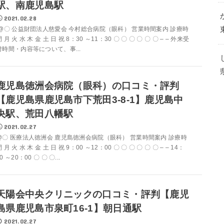
駅、南鹿児島駅
2021.02.28
@〇 公益財団法人慈愛会 今村総合病院（眼科） 営業時間案内 診療時
 月 火 水 木 金 土 日 祝 8：30 ～11：30 〇 〇 〇 〇 〇 〇 – – 外来受
付時間・内容等について、事...
鹿児島徳洲会病院（眼科）の口コミ・評判
【鹿児島県鹿児島市下荒田3-8-1】鹿児島中
央駅、荒田八幡駅
2021.02.27
@〇 医療法人徳洲会 鹿児島徳洲会病院（眼科） 営業時間案内 診療時
 月 火 水 木 金 土 日 祝 9：00 ～12：00 〇 〇 〇 〇 〇 〇 – – 14：
0 ～20：00 〇 〇 〇...
天陽会中央クリニックの口コミ・評判【鹿児
島県鹿児島市泉町16-1】朝日通駅
2021.02.27