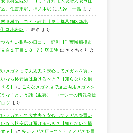
竹安眼科医院の口コミ・評判【大阪府大阪市住
吉区】住吉東駅、神ノ木駅
に
大家 一晶
より
中村眼科の口コミ・評判【東京都葛飾区新小
岩】新小岩駅
に
匿名
より
なつみだい眼科の口コミ・評判【千葉県船橋市
夏見台１丁目１８−７】塚田駅
に
ちゃちゃ丸
よ
り
安いメガネって大丈夫？安心してメガネを買い
たいなら格安店は避けるべき？【知らないと損
をする】
に
こんなメガネ店で遠近両用メガネを
買うな！という話【重要】 | ローシーの情報発信
ブログ
より
安いメガネって大丈夫？安心してメガネを買い
たいなら格安店は避けるべき？【知らないと損
をする】
に
安いメガネ店ってどう？メガネを買