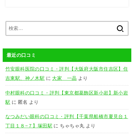
検
索:
最近の口コミ
竹安眼科医院の口コミ・評判【大阪府大阪市住吉区】住
吉東駅、神ノ木駅
に
大家 一晶
より
中村眼科の口コミ・評判【東京都葛飾区新小岩】新小岩
駅
に
匿名
より
なつみだい眼科の口コミ・評判【千葉県船橋市夏見台１
丁目１８−７】塚田駅
に
ちゃちゃ丸
より