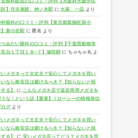
竹安眼科医院の口コミ・評判【大阪府大阪市住
吉区】住吉東駅、神ノ木駅
に
大家 一晶
より
中村眼科の口コミ・評判【東京都葛飾区新小
岩】新小岩駅
に
匿名
より
なつみだい眼科の口コミ・評判【千葉県船橋市
夏見台１丁目１８−７】塚田駅
に
ちゃちゃ丸
よ
り
安いメガネって大丈夫？安心してメガネを買い
たいなら格安店は避けるべき？【知らないと損
をする】
に
こんなメガネ店で遠近両用メガネを
買うな！という話【重要】 | ローシーの情報発信
ブログ
より
安いメガネって大丈夫？安心してメガネを買い
たいなら格安店は避けるべき？【知らないと損
をする】
に
安いメガネ店ってどう？メガネを買