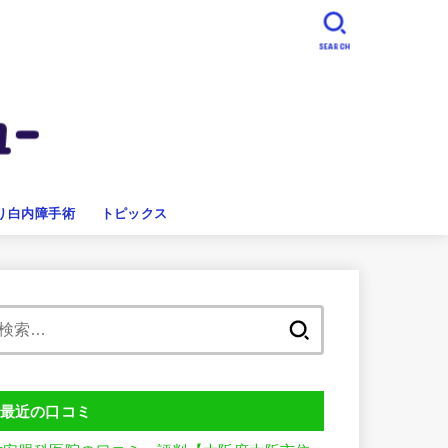
SEARCH
り白内障手術
トピックス
検
索:
最近の口コミ