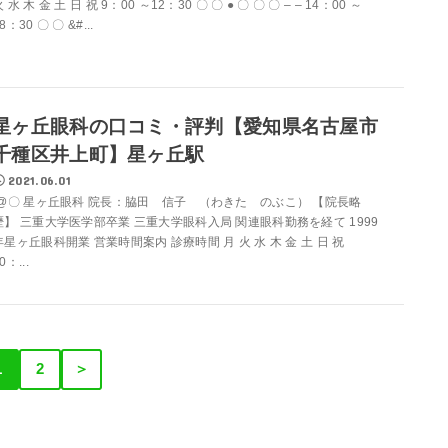
 水 木 金 土 日 祝 9：00 ～12：30 〇 〇 ● 〇 〇 〇 – – 14：00 ～
8：30 〇 〇 &#...
星ヶ丘眼科の口コミ・評判【愛知県名古屋市
千種区井上町】星ヶ丘駅
2021.06.01
@〇 星ヶ丘眼科 院長：脇田 信子 （わきた のぶこ） 【院長略
歴】 三重大学医学部卒業 三重大学眼科入局 関連眼科勤務を経て 1999
年星ヶ丘眼科開業 営業時間案内 診療時間 月 火 水 木 金 土 日 祝
0：...
1
2
＞