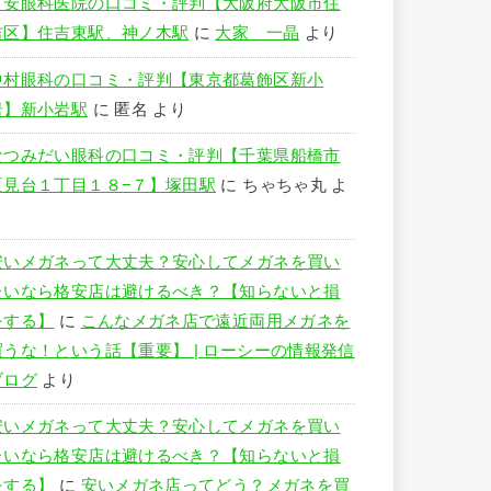
竹安眼科医院の口コミ・評判【大阪府大阪市住
吉区】住吉東駅、神ノ木駅
に
大家 一晶
より
中村眼科の口コミ・評判【東京都葛飾区新小
岩】新小岩駅
に
匿名
より
なつみだい眼科の口コミ・評判【千葉県船橋市
夏見台１丁目１８−７】塚田駅
に
ちゃちゃ丸
よ
り
安いメガネって大丈夫？安心してメガネを買い
たいなら格安店は避けるべき？【知らないと損
をする】
に
こんなメガネ店で遠近両用メガネを
買うな！という話【重要】 | ローシーの情報発信
ブログ
より
安いメガネって大丈夫？安心してメガネを買い
たいなら格安店は避けるべき？【知らないと損
をする】
に
安いメガネ店ってどう？メガネを買