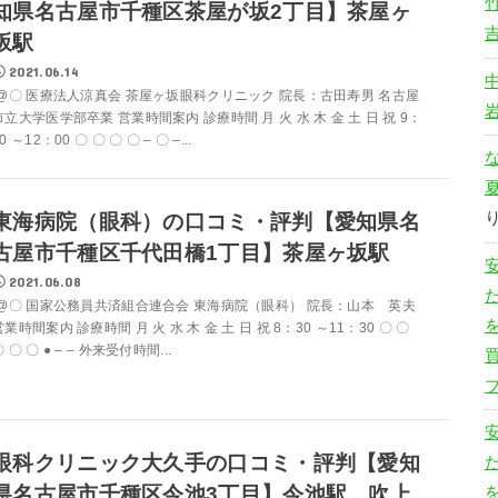
知県名古屋市千種区茶屋が坂2丁目】茶屋ヶ
坂駅
2021.06.14
@〇 医療法人涼真会 茶屋ヶ坂眼科クリニック 院長：古田寿男 名古屋
市立大学医学部卒業 営業時間案内 診療時間 月 火 水 木 金 土 日 祝 9：
0 ～12：00 〇 〇 〇 〇 – 〇 –...
東海病院（眼科）の口コミ・評判【愛知県名
古屋市千種区千代田橋1丁目】茶屋ヶ坂駅
2021.06.08
@〇 国家公務員共済組合連合会 東海病院（眼科） 院長：山本 英夫
営業時間案内 診療時間 月 火 水 木 金 土 日 祝 8：30 ～11：30 〇 〇
 〇 〇 ● – – 外来受付時間...
眼科クリニック大久手の口コミ・評判【愛知
県名古屋市千種区今池3丁目】今池駅、吹上