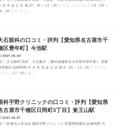
 水 木 金 土 日 祝 10：30 ～13：00 〇 〇 〇 〇 – 〇 〇 〇 14：00 ～
8：30 〇 〇 〇 〇 ...
大石眼科の口コミ・評判【愛知県名古屋市千
種区豊年町】今池駅
2021.06.02
@〇 大石眼科 院長：大石雅夫 （藤田保健衛生大学医学部卒業） 営業
時間案内 診療時間 月 火 水 木 金 土 日 祝 9：00 ～12：00 〇 〇 〇 〇
 〇 – – 17：00 ～1...
眼科宇野クリニックの口コミ・評判【愛知県
名古屋市千種区日岡町3丁目】覚王山駅
2021.06.01
@〇 医療法人幸光会 眼科宇野クリニック 営業時間案内 診療時間 月