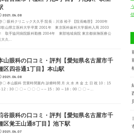
駅
2021.06.08
@〇 眼科クリニック大久手 院長：川添 裕子 【院長略歴】 2000年
和歌山県立医科大学卒業 2001年 東京医科歯科大学眼科入局 2003
年 取手協同病院眼科勤務 2004年 東部地域病院 東京都保険医療公
大久...
本山眼科の口コミ・評判【愛知県名古屋市千
種区四谷通1丁目】本山駅
2021.06.08
@〇 本山眼科 営業時間案内 診療時間 月 火 水 木 金 土 日 祝 10：15
12：30 〇 〇 – 〇 〇 〇 – – 15：30 ～18：00 〇 〇 – ...
苅谷眼科の口コミ・評判【愛知県名古屋市千
種区覚王山通8丁目】池下駅
2021.06.07