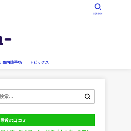
SEARCH
り白内障手術
トピックス
検
索:
最近の口コミ