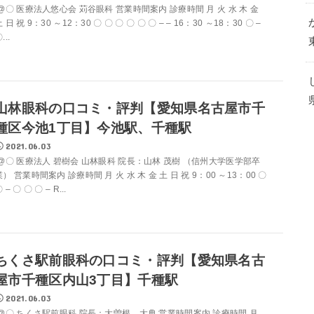
@〇 医療法人悠心会 苅谷眼科 営業時間案内 診療時間 月 火 水 木 金
 日 祝 9：30 ～12：30 〇 〇 〇 〇 〇 〇 – – 16：30 ～18：30 〇 –
...
山林眼科の口コミ・評判【愛知県名古屋市千
種区今池1丁目】今池駅、千種駅
2021.06.03
@〇 医療法人 碧樹会 山林眼科 院長：山林 茂樹 （信州大学医学部卒
業） 営業時間案内 診療時間 月 火 水 木 金 土 日 祝 9：00 ～13：00 〇
 – 〇 〇 〇 – R...
ちくさ駅前眼科の口コミ・評判【愛知県名古
屋市千種区内山3丁目】千種駅
2021.06.03
@〇 ちくさ駅前眼科 院長：大曽根 大典 営業時間案内 診療時間 月